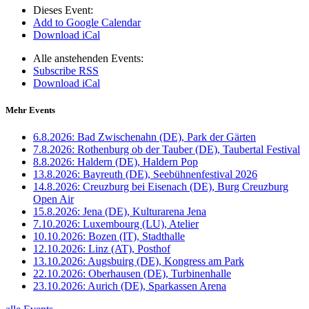
Dieses Event:
Add to Google Calendar
Download iCal
Alle anstehenden Events:
Subscribe RSS
Download iCal
Mehr Events
6.8.2026:
Bad Zwischenahn (DE), Park der Gärten
7.8.2026:
Rothenburg ob der Tauber (DE), Taubertal Festival
8.8.2026:
Haldern (DE), Haldern Pop
13.8.2026:
Bayreuth (DE), Seebühnenfestival 2026
14.8.2026:
Creuzburg bei Eisenach (DE), Burg Creuzburg
Open Air
15.8.2026:
Jena (DE), Kulturarena Jena
7.10.2026:
Luxembourg (LU), Atelier
10.10.2026:
Bozen (IT), Stadthalle
12.10.2026:
Linz (AT), Posthof
13.10.2026:
Augsbuirg (DE), Kongress am Park
22.10.2026:
Oberhausen (DE), Turbinenhalle
23.10.2026:
Aurich (DE), Sparkassen Arena