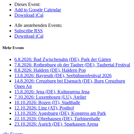
Dieses Event:
Add to Google Calendar
Download iCal
Alle anstehenden Events:
Subscribe RSS
Download iCal
Mehr Events
6.8.2026:
Bad Zwischenahn (DE), Park der Gärten
7.8.2026:
Rothenburg ob der Tauber (DE), Taubertal Festival
8.8.2026:
Haldern (DE), Haldern Pop
13.8.2026:
Bayreuth (DE), Seebühnenfestival 2026
14.8.2026:
Creuzburg bei Eisenach (DE), Burg Creuzburg
Open Air
15.8.2026:
Jena (DE), Kulturarena Jena
7.10.2026:
Luxembourg (LU), Atelier
10.10.2026:
Bozen (IT), Stadthalle
12.10.2026:
Linz (AT), Posthof
13.10.2026:
Augsbuirg (DE), Kongress am Park
22.10.2026:
Oberhausen (DE), Turbinenhalle
23.10.2026:
Aurich (DE), Sparkassen Arena