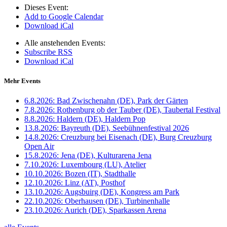
Dieses Event:
Add to Google Calendar
Download iCal
Alle anstehenden Events:
Subscribe RSS
Download iCal
Mehr Events
6.8.2026:
Bad Zwischenahn (DE), Park der Gärten
7.8.2026:
Rothenburg ob der Tauber (DE), Taubertal Festival
8.8.2026:
Haldern (DE), Haldern Pop
13.8.2026:
Bayreuth (DE), Seebühnenfestival 2026
14.8.2026:
Creuzburg bei Eisenach (DE), Burg Creuzburg
Open Air
15.8.2026:
Jena (DE), Kulturarena Jena
7.10.2026:
Luxembourg (LU), Atelier
10.10.2026:
Bozen (IT), Stadthalle
12.10.2026:
Linz (AT), Posthof
13.10.2026:
Augsbuirg (DE), Kongress am Park
22.10.2026:
Oberhausen (DE), Turbinenhalle
23.10.2026:
Aurich (DE), Sparkassen Arena