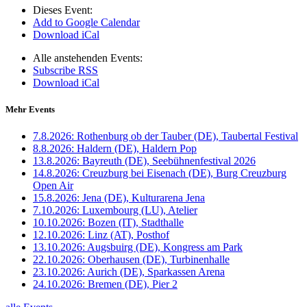
Dieses Event:
Add to Google Calendar
Download iCal
Alle anstehenden Events:
Subscribe RSS
Download iCal
Mehr Events
7.8.2026:
Rothenburg ob der Tauber (DE), Taubertal Festival
8.8.2026:
Haldern (DE), Haldern Pop
13.8.2026:
Bayreuth (DE), Seebühnenfestival 2026
14.8.2026:
Creuzburg bei Eisenach (DE), Burg Creuzburg
Open Air
15.8.2026:
Jena (DE), Kulturarena Jena
7.10.2026:
Luxembourg (LU), Atelier
10.10.2026:
Bozen (IT), Stadthalle
12.10.2026:
Linz (AT), Posthof
13.10.2026:
Augsbuirg (DE), Kongress am Park
22.10.2026:
Oberhausen (DE), Turbinenhalle
23.10.2026:
Aurich (DE), Sparkassen Arena
24.10.2026:
Bremen (DE), Pier 2