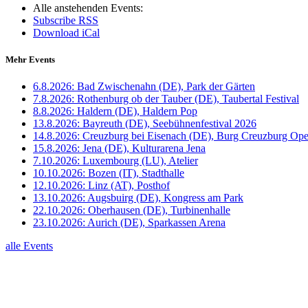
Alle anstehenden Events:
Subscribe RSS
Download iCal
Mehr Events
6.8.2026:
Bad Zwischenahn (DE), Park der Gärten
7.8.2026:
Rothenburg ob der Tauber (DE), Taubertal Festival
8.8.2026:
Haldern (DE), Haldern Pop
13.8.2026:
Bayreuth (DE), Seebühnenfestival 2026
14.8.2026:
Creuzburg bei Eisenach (DE), Burg Creuzburg Ope
15.8.2026:
Jena (DE), Kulturarena Jena
7.10.2026:
Luxembourg (LU), Atelier
10.10.2026:
Bozen (IT), Stadthalle
12.10.2026:
Linz (AT), Posthof
13.10.2026:
Augsbuirg (DE), Kongress am Park
22.10.2026:
Oberhausen (DE), Turbinenhalle
23.10.2026:
Aurich (DE), Sparkassen Arena
alle Events