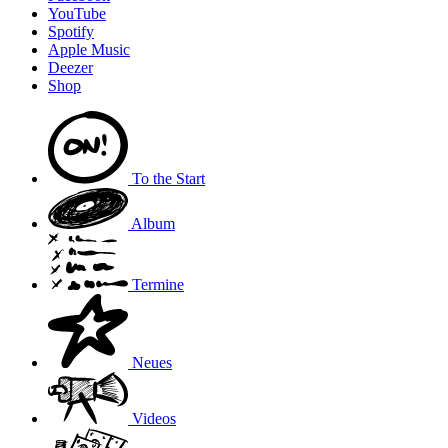
YouTube
Spotify
Apple Music
Deezer
Shop
To the
Start
Album
Termine
Neues
Videos