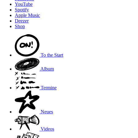
YouTube
Spotify
Apple Music
Deezer
Shop
To the
Start
Album
Termine
Neues
Videos