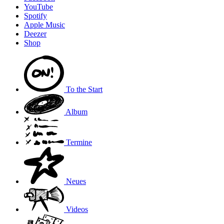
YouTube
Spotify
Apple Music
Deezer
Shop
To the
Start
Album
Termine
Neues
Videos